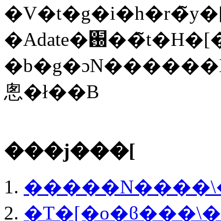
�V�t�g�i�h�r�̃y�
�Adate�֐��̃t�H�[�}
�b�g�ɔN������Ƃ��܂��\���
悤�ł��B
���j���[
�����N����
�T�[�o�ϐ���\