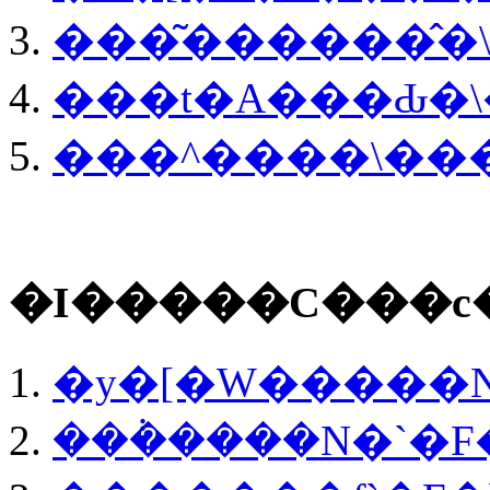
���͂������̂
���t�A���Ԃ�
���^����\��
�I�����C���c
�y�[�W�����N
���݃����N�`�F