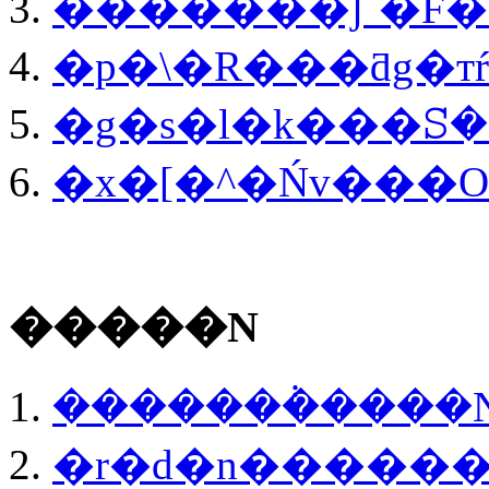
�������ʃ`�F�
�g�s�l�k���ꕶ�
�x�[�^�Ńv���
�����N
�������݃����
�r�d�n�����