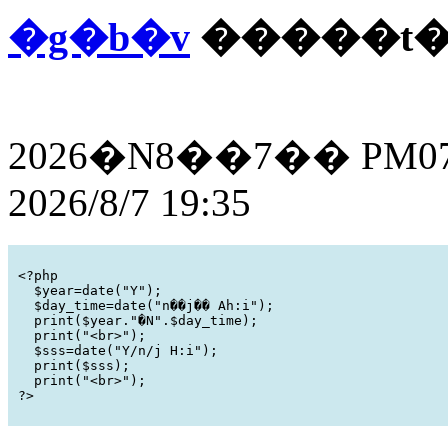
�g�b�v
�����t�
2026�N8��7�� PM07
2026/8/7 19:35
<?php

  $year=date("Y");

  $day_time=date("n��j�� Ah:i");

  print($year."�N".$day_time);

  print("<br>");

  $sss=date("Y/n/j H:i");

  print($sss);

  print("<br>");
