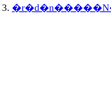
�r�d�n�����