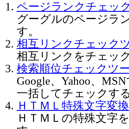
ページランクチェッ
グーグルのページラ
す。
相互リンクチェック
相互リンクをチェッ
検索順位チェックツ
Google、Yahoo
一括してチェックす
ＨＴＭＬ特殊文字変
ＨＴＭＬの特殊文字